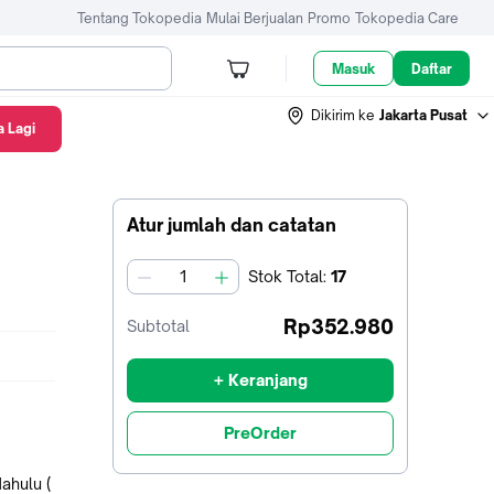
Tentang Tokopedia
Mulai Berjualan
Promo
Tokopedia Care
Masuk
Daftar
Dikirim ke
Jakarta Pusat
 Lagi
Atur jumlah dan catatan
Stok
Total
:
17
jumlah
Rp352.980
Subtotal
+ Keranjang
PreOrder
ahulu (