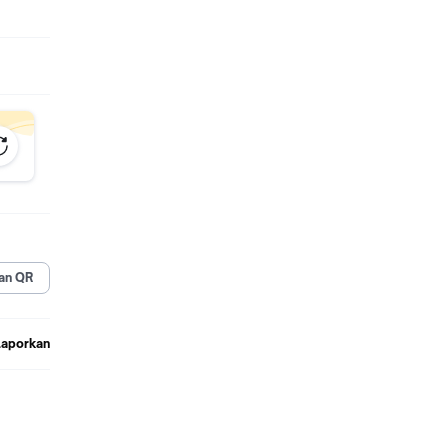
an QR
Laporkan