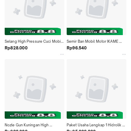
Selang High Pressure Cuci Mobil 
Semir Ban Mobil Motor IKAME 
Motor 1/2 Inch 10 Meter Serat 
Rp828.000
Premium 500ml & 1 Liter - 
Rp96.540
Kawat Baja Jet Cleaner VMP CNP 
Konsentrat Super Kental Setara 1-
GRUNDFOS Selang Air
2 Liter - Cairan Pengkilap Ban Wet 
Look Anti Debu
Nozle Gun Kuningan High 
Paket Usaha Lengkap 1 Hidrolik 