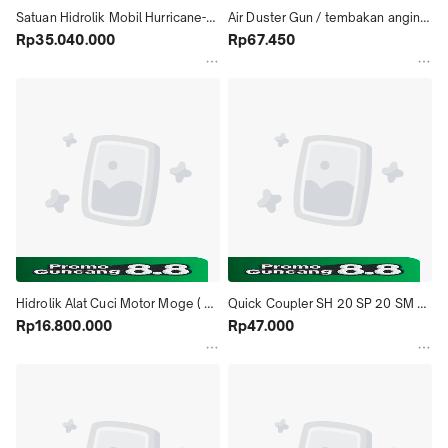
Satuan Hidrolik Mobil Hurricane-H 
Air Duster Gun / tembakan angin / 
IKAME 4 Ton - Single Post Meja H-
Rp35.040.000
semprotan angin
Rp67.450
Track 4 Meter - Peralatan Usaha 
Car Wash Profesional Full Hard 
Chrome
Hidrolik Alat Cuci Motor Moge ( 
Quick Coupler SH 20 SP 20 SM 
THOR 24 IKAME )
Rp16.800.000
40 PF 20 SF 20 PH 20 - 
Rp47.000
Sambungan Kopler Kompresor 
Udara - Quick Release Fitting 
Selang Angin Pressure