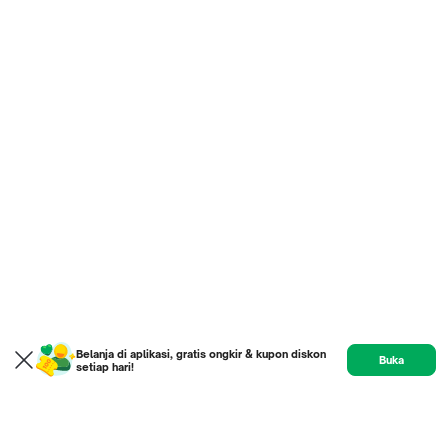
Belanja di aplikasi, gratis ongkir & kupon diskon
Buka
setiap hari!
Product
Etalase
Review