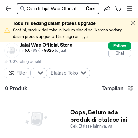
Cari
Toko ini sedang dalam proses upgrade
Saat ini, produk dari toko ini belum bisa dibeli karena sedang 
dalam proses upgrade. Balik lagi nanti, ya.
Jajal Wae Official Store
Follow
5.0
(897) •
9625
terjual
Chat
100% rating positif
Filter
Etalase Toko
0
Produk
Tampilan
Oops, Belum ada
produk di etalase ini
Cek Etalase lainnya, ya