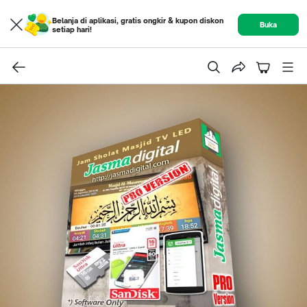
Belanja di aplikasi, gratis ongkir & kupon diskon
Buka
setiap hari!