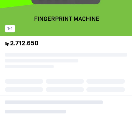
1/4
2.712.650
Rp