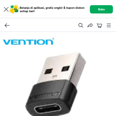
Belanja di aplikasi, gratis ongkir & kupon diskon
Buka
setiap hari!