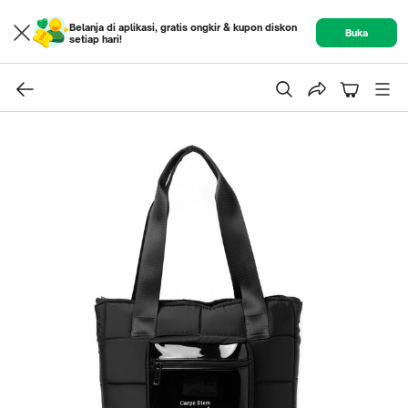
Belanja di aplikasi, gratis ongkir & kupon diskon
Buka
setiap hari!