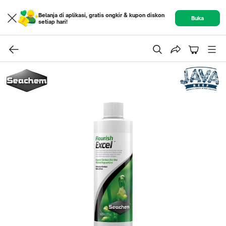
Belanja di aplikasi, gratis ongkir & kupon diskon
Buka
setiap hari!