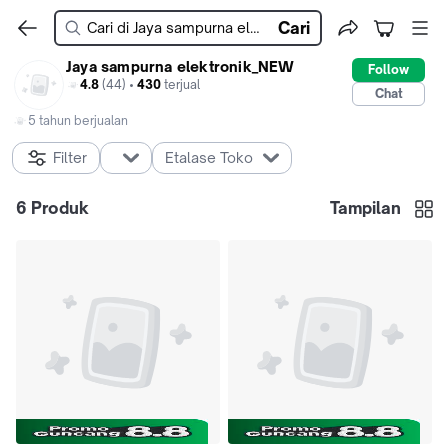
Cari
Jaya sampurna elektronik_NEW
Follow
4.8
(44) •
430
terjual
Chat
5 tahun berjualan
Filter
Etalase Toko
6
Produk
Tampilan