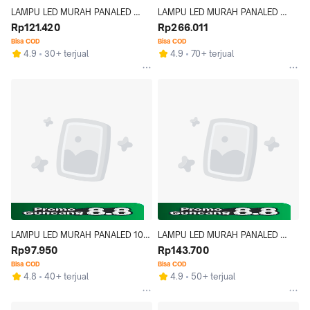
LAMPU LED MURAH PANALED 
LAMPU LED MURAH PANALED 
PREMIUM 15W PAKET ISI 10PCS 
Rp121.420
40W PAKET 10PCS DAN LAMPU 
Rp266.011
Putih
PANALED 40W PAKET 5PCS 
Bisa COD
Bisa COD
4.9
30+ terjual
4.9
70+ terjual
WARNA PUTIH
LAMPU LED MURAH PANALED 10W 
LAMPU LED MURAH PANALED 
PAKET ISI 10PCS
Rp97.950
20W PAKET ISI 10PCS Putih
Rp143.700
Bisa COD
Bisa COD
4.8
40+ terjual
4.9
50+ terjual