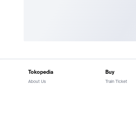
Tokopedia
Buy
About Us
Train Ticket
Career
Flight Ticket
Blog
Ticket Events
Tokopedia Salam
Hotlist
Hotel
Category
Bridestory
Sell
Parentstory