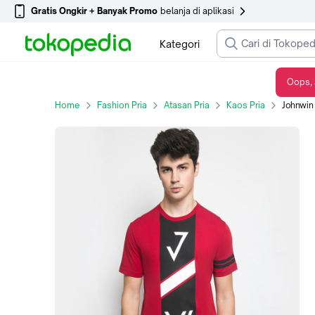
Gratis Ongkir + Banyak Promo
belanja di aplikasi
Kategori
Oops, 
Johnwin - Slim Fit - Kaos Casual - Kaos Pria - Motif Sablon JW - Merah - ATS.622.M315.01.C - M
Home
Fashion Pria
Atasan Pria
Kaos Pria
Johnwin - Slim F