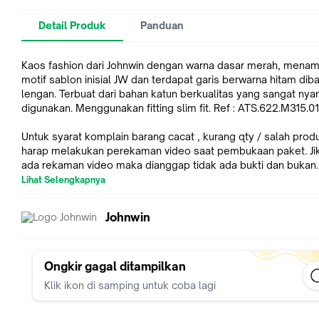
Detail Produk
Panduan
Kaos fashion dari Johnwin dengan warna dasar merah, menam
motif sablon inisial JW dan terdapat garis berwarna hitam dib
lengan. Terbuat dari bahan katun berkualitas yang sangat ny
digunakan. Menggunakan fitting slim fit. Ref : ATS.622.M315.01
Untuk syarat komplain barang cacat , kurang qty / salah prod
harap melakukan perekaman video saat pembukaan paket. Jik
ada rekaman video maka dianggap tidak ada bukti dan bukan
tanggung jawab seller.
Lihat Selengkapnya
Note :
Johnwin
- Warna fisik produk mungkin tidak 100% sama dengan difoto,
dikarenakan efek cahaya
- Ada selisih 1-2 cm antara size chart dengan produk fisik
- Untuk komplain barang kurang qty / salah produk harap ser
Ongkir gagal ditampilkan
video unboxing full tanpa cut, jika tidak ada video maka bukan
Klik ikon di samping untuk coba lagi
tanggung jawab seller. Maksimal komplain 2x24 Jam setelah 
sampai.