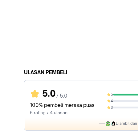
ULASAN PEMBELI
5.0
5
/ 5.0
100%
4
0%
100% pembeli merasa puas
3
0%
5 rating • 4 ulasan
Diambil dar