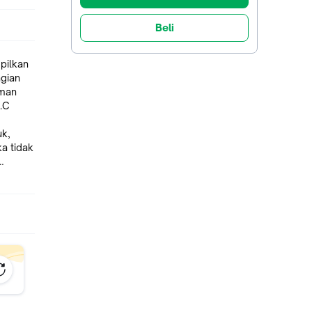
Beli
pilkan
agian
aman
.C
uk,
a tidak
takan
paket