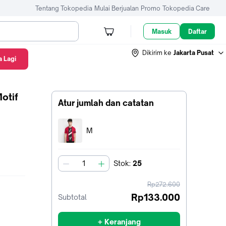
Tentang Tokopedia
Mulai Berjualan
Promo
Tokopedia Care
Masuk
Daftar
Dikirim ke
Jakarta Pusat
 Lagi
Motif
Atur jumlah dan catatan
Terpilih:
M
Stok
:
25
jumlah
harga
Rp272.600
sebelum
Rp133.000
Subtotal
diskon
+ Keranjang