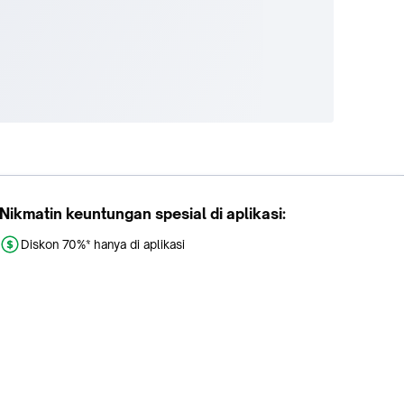
Nikmatin keuntungan spesial di aplikasi:
Diskon 70%* hanya di aplikasi
Promo khusus aplikasi
Gratis Ongkir tiap hari
Buka aplikasi dengan scan QR atau klik tombol: