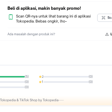
- Harap tidak memberikan rating buruk dengan cepat jika terja
kesalahan, Diskusikan dulu dengan seller, kami akan bertan
Beli di aplikasi, makin banyak promo!
jawab.
Scan QR-nya untuk lihat barang ini di aplikasi
Sc
Tokopedia. Bebas ongkir, lho~
Ada masalah dengan produk ini?
(
5
)
2
(
0
)
0%
(
0
)
1
(
0
)
0%
(
0
)
i Tokopedia & TikTok Shop by Tokopedia