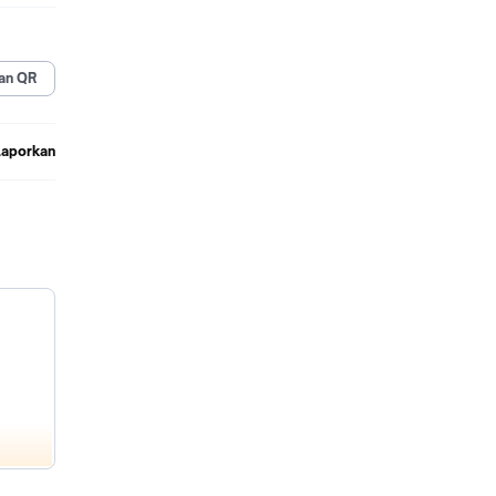
di
ggung
an QR
Laporkan