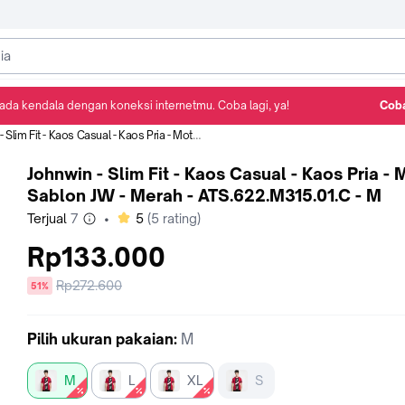
ada kendala dengan koneksi internetmu. Coba lagi, ya!
Coba
Detail Produk
Ulasan
Rekomendasi
it - Kaos Casual - Kaos Pria - Motif Sablon JW - Merah - ATS.622.M315.01.C - M
Johnwin - Slim Fit - Kaos Casual - Kaos Pria - 
Sablon JW - Merah - ATS.622.M315.01.C - M
bintang
Terjual
7
•
5
(
5
rating)
Rp133.000
Harga
Rp272.600
diskon
51%
sebelum
diskon
Pilih
ukuran pakaian
:
M
M
L
XL
S