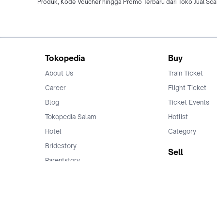
Produk, Kode Voucher hingga Promo Terbaru dari Toko Jual Scann
Tokopedia
Buy
About Us
Train Ticket
Career
Flight Ticket
Blog
Ticket Events
Tokopedia Salam
Hotlist
Hotel
Category
Bridestory
Sell
Parentstory
Seller Center
Tokopedia Dictionary
Mitra Toppers
Mall
Register Mall
Tokopedia Apps