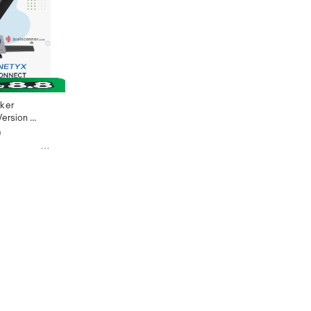
ker 
ersion 
era
0