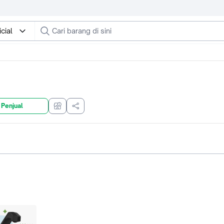
cial
 Penjual