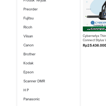
Produk Terjual
Preorder
Fujitsu
Ricoh
Viisan
Cybernetyx Thin
Connect Stylus V
Interactive Cam
Canon
Rp25.436.00
Brother
Kodak
Epson
Scanner DMR
H P
Panasonic