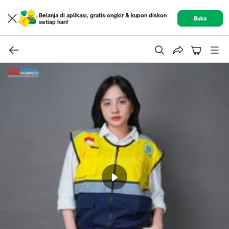
Belanja di aplikasi, gratis ongkir & kupon diskon
Buka
setiap hari!