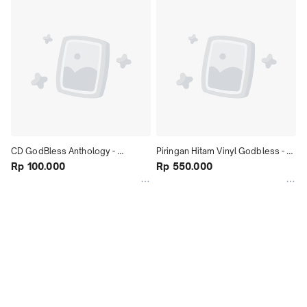
CD GodBless Anthology - 
Piringan Hitam Vinyl Godbless - 
Kamarmusik.id
Rp 100.000
Anthology (reguler edition) 2024 - 
Rp 550.000
KamarMusik.id