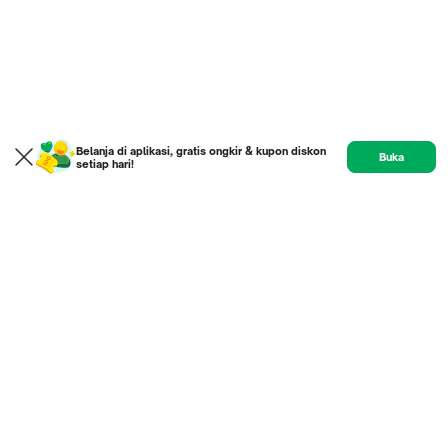
Belanja di aplikasi, gratis ongkir & kupon diskon
Buka
setiap hari!
Home
Product
Etalase
Review