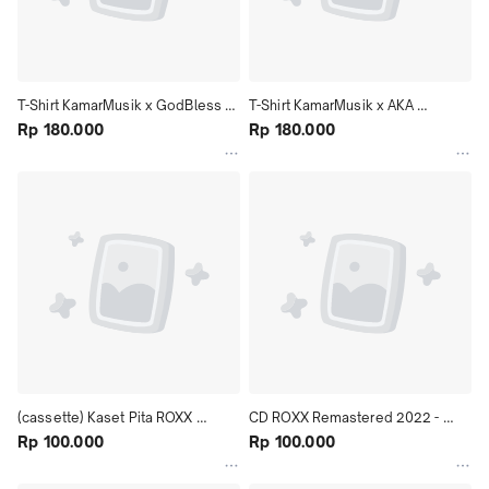
T-Shirt KamarMusik x GodBless 
T-Shirt KamarMusik x AKA 
OFFICIAL MERCH GodBless
Rp 180.000
OFFICIAL MERCH AKA DO WHAT 
Rp 180.000
YOU LIKE
(cassette) Kaset Pita ROXX 
CD ROXX Remastered 2022 - 
Remastered 2022 - 
Rp 100.000
KamarMusik.id
Rp 100.000
KamarMusik.id