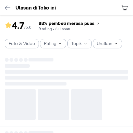
Ulasan di Toko ini
4.7
88% pembeli merasa puas
/5
.
0
rating
9
rating
•
3
ulasan
toko
4.7
Foto & Video
Rating
Topik
Urutkan
dari
5