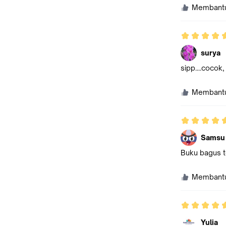
Membant
surya
sipp....cocok,
Membant
Samsu
Buku bagus t
Membant
Yulia