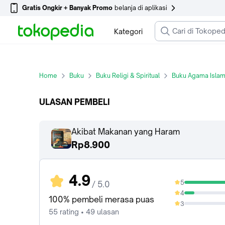
Gratis Ongkir + Banyak Promo
belanja di aplikasi
Kategori
Home
Buku
Buku Religi & Spiritual
Buku Agama Isla
ULASAN PEMBELI
Akibat Makanan yang Haram
Rp8.900
4.9
5
/ 5.0
89.09%
4
10.91%
100% pembeli merasa puas
3
0%
55 rating • 49 ulasan