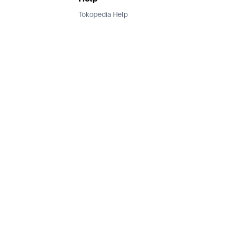
Tokopedia Help
Terms and Condition
Privacy
Keamanan & Privasi
Ikuti Kami