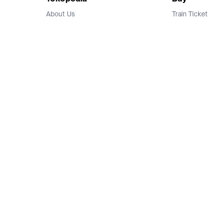
About Us
Train Ticket
Career
Flight Ticket
Blog
Ticket Events
Tokopedia Salam
Hotlist
Hotel
Category
Bridestory
Sell
Parentstory
Seller Center
Tokopedia Dictionary
Mitra Toppers
Mall
Register Mall
Tokopedia Apps
Billing & Top up
Deals Tokopedia
Finance
Free Shipping