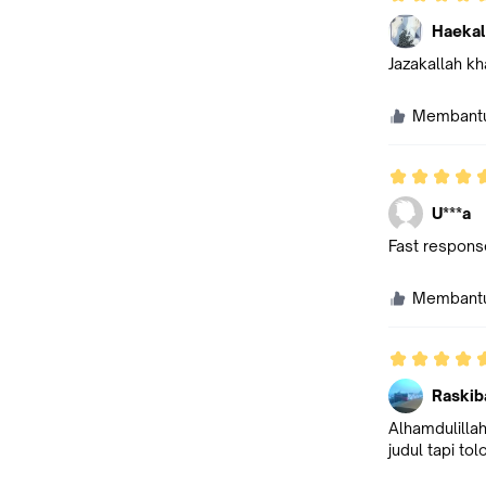
Haekal
Jazakallah khair...
Membant
U***a
Fast response
Membant
Raskib
Alhamdulilla
judul tapi t