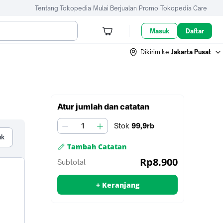
Tentang Tokopedia
Mulai Berjualan
Promo
Tokopedia Care
Masuk
Daftar
Dikirim ke
Jakarta Pusat
Tambah
Atur jumlah dan catatan
ke
keranjang
Stok
99,9rb
jumlah
uk
Tambah Catatan
untuk
Rp8.900
Subtotal
penjual
+ Keranjang
Tambah ke keranjang