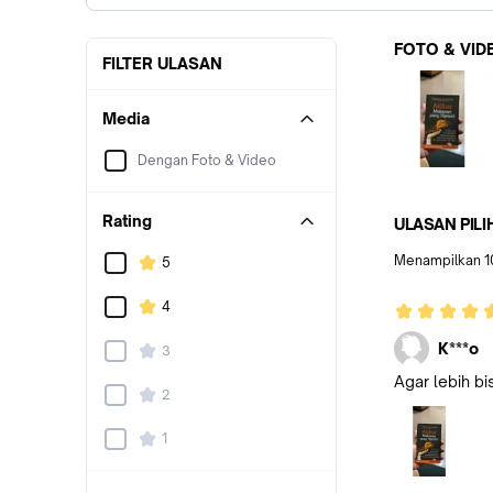
FOTO & VID
FILTER ULASAN
Media
Dengan Foto & Video
Rating
ULASAN PILI
Menampilkan
1
5
4
K***o
3
Agar lebih b
2
1