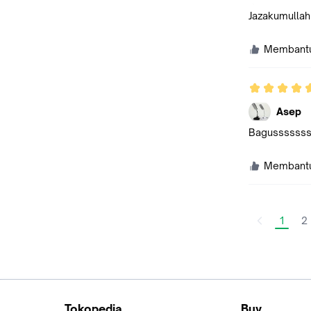
Jazakumullah
Membant
Asep
Bagusssssssss
Membant
1
2
Tokopedia
Buy