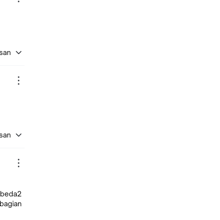
asan
asan
u beda2
ebagian