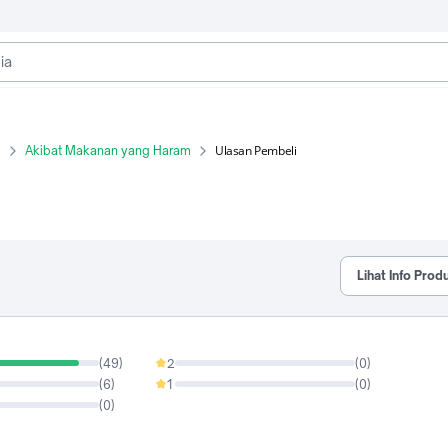
Ulasan Pembeli
m
Akibat Makanan yang Haram
Lihat Info Prod
(
49
)
2
(
0
)
0%
(
6
)
1
(
0
)
0%
(
0
)