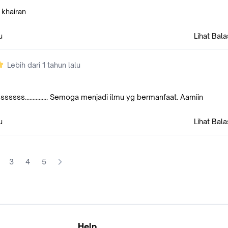
 khairan
u
Lihat Bal
Lebih dari 1 tahun lalu
ssss............... Semoga menjadi ilmu yg bermanfaat. Aamiin
u
Lihat Bal
3
4
5
Help