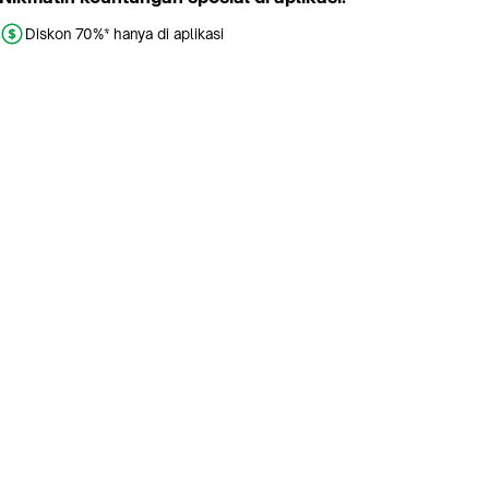
Diskon 70%* hanya di aplikasi
Promo khusus aplikasi
Gratis Ongkir tiap hari
Buka aplikasi dengan scan QR atau klik tombol:
Pelajari Selengkapnya