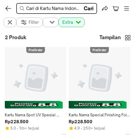
Cari
Filter
Extra
2
Produk
Tampilan
PreOrder
PreOrder
Kartu Nama Spot UV Spesial 
Kartu Nama Special Finishing Foil 
Finishing Spot
Rp228.500
/ Hot Print
Rp228.500
5.0
1rb+ terjual
4.9
250+ terjual