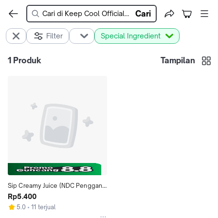
Cari
Filter
Special Ingredient
1
Produk
Tampilan
Sip Creamy Juice (NDC Pengganti 
Santan)
Rp5.400
5.0
11 terjual