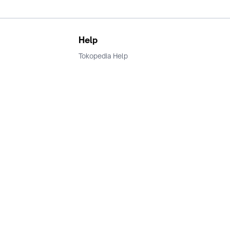
Help
Tokopedia Help
Terms and Condition
Privacy
Keamanan & Privasi
Ikuti Kami