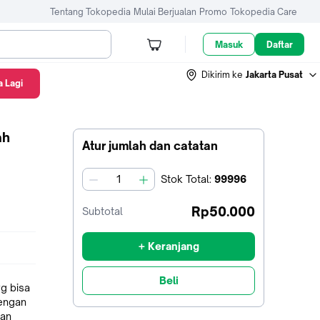
Tentang Tokopedia
Mulai Berjualan
Promo
Tokopedia Care
Masuk
Daftar
Dikirim ke
Jakarta Pusat
 Lagi
ah
Atur jumlah dan catatan
Stok
Total
:
99996
jumlah
Rp50.000
Subtotal
+ Keranjang
Beli
yg bisa
dengan
san