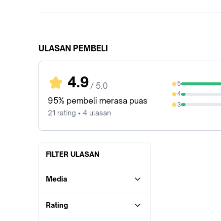
ULASAN PEMBELI
4.9
5
/ 5.0
90.48%
4
4.76%
95% pembeli merasa puas
3
4.76%
21 rating • 4 ulasan
FILTER ULASAN
Media
Rating