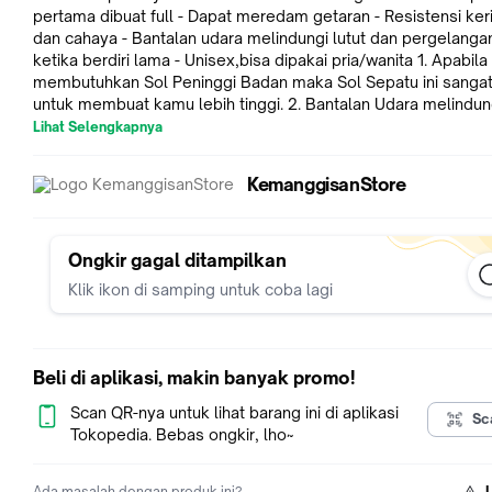
pertama dibuat full - Dapat meredam getaran - Resistensi ker
dan cahaya - Bantalan udara melindungi lutut dan pergelanga
ketika berdiri lama - Unisex,bisa dipakai pria/wanita 1. Apabila anda
membutuhkan Sol Peninggi Badan maka Sol Sepatu ini sanga
untuk membuat kamu lebih tinggi. 2. Bantalan Udara melindung
Anda dan pergelangan kaki, menyeimbangkan tekanan kaki 3
Lihat Selengkapnya
Lubang Udara: melepaskan Keringat dan sol ini lebih ringan Cara
pakai : Cukup diselipkan dalam sepatu Dibuat dari bahan yang
KemanggisanStore
anti keringat, dan nyaman dipakai. 1 Pack isi 1 Pasang kiri kanan Sol
Sepatu 1 Layer panjang nya untuk order sol sepatu yg 2layer (5cm)
bisa dilink berikut :
https://www.tokopedia.com/kemanggisan
layer-insole-sol-pu-sepatu-penambah-tambah-tinggi-peninggi
Ongkir gagal ditampilkan
badan-5cm
untuk order sol sepatu yg 3layer (7cm) bisa dilink berikut
Klik ikon di samping untuk coba lagi
: www.tokopedia.com/kemanggisan/3-layer-insole-sol-pu-sep
penambah-tambah-tinggi-peninggi-badan-7cm untuk order sol
sepatu yg 4layer (9cm) bisa dilink berikut :
www.tokopedia.com/kemanggisan/4-layer-insole-sol-pu-sepa
Beli di aplikasi, makin banyak promo!
penambah-tambah-tinggi-peninggi-badan-9cm
Scan QR-nya untuk lihat barang ini di aplikasi
Sc
Tokopedia. Bebas ongkir, lho~
Ada masalah dengan produk ini?