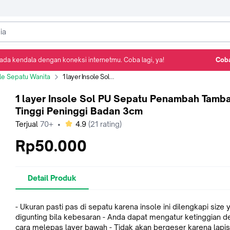
ada kendala dengan koneksi internetmu. Coba lagi, ya!
Coba
Detail Produk
Ulasan
Rekomendasi
le Sepatu Wanita
1 layer Insole Sol PU Sepatu Penambah Tambah Tinggi Peninggi Badan 3cm
1 layer Insole Sol PU Sepatu Penambah Tamb
Tinggi Peninggi Badan 3cm
bintang
Terjual
70+
•
4.9
(
21
rating)
Rp50.000
Detail Produk
- Ukuran pasti pas di sepatu karena insole ini dilengkapi size 
digunting bila kebesaran - Anda dapat mengatur ketinggian 
cara melepas layer bawah - Tidak akan bergeser karena lapi