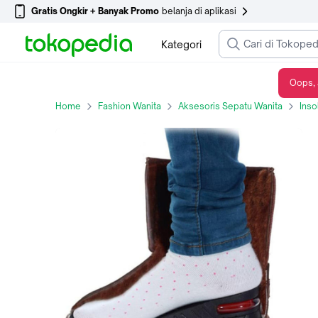
Gratis Ongkir + Banyak Promo
belanja di aplikasi
Kategori
Oops, 
1 layer Insole Sol PU Sepatu Penambah Tambah Tinggi Peninggi Badan 3cm
Home
Fashion Wanita
Aksesoris Sepatu Wanita
Inso