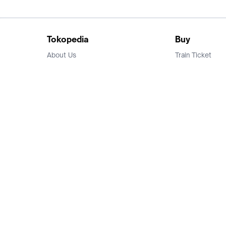
Tokopedia
Buy
About Us
Train Ticket
Career
Flight Ticket
Blog
Ticket Events
Tokopedia Salam
Hotlist
Hotel
Category
Bridestory
Sell
Parentstory
Seller Center
Tokopedia Dictionary
Mitra Toppers
Mall
Register Mall
Tokopedia Apps
Billing & Top up
Deals Tokopedia