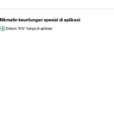
Nikmatin keuntungan spesial di aplikasi:
Diskon 70%* hanya di aplikasi
Promo khusus aplikasi
Gratis Ongkir tiap hari
Buka aplikasi dengan scan QR atau klik tombol:
Pelajari Selengkapnya