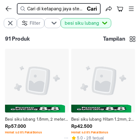
Cari
Filter
besi siku lubang
91
Produk
Tampilan
Besi siku lubang 1.8mm, 2 meter 
Besi siku lubang Hitam 1.2mm, 2 
BAGUS dan MURAH!!
Rp57.000
meter BAGUS dan MURAH!!
Rp42.500
Hemat s.d 8% Pakai Bonus
Hemat s.d 8% Pakai Bonus
5.0
28 terjual