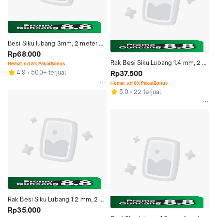
Besi Siku lubang 3mm, 2 meter 
SANGAT KUAT dan MURAH!!
Rp68.000
Rak Besi Siku Lubang 1.4 mm, 2 
Hemat s.d 8% Pakai Bonus
4.9
500+ terjual
meter MURAH dan BAGUS 
Rp37.500
(BELUM DICAT)
Hemat s.d 8% Pakai Bonus
5.0
22 terjual
Rak Besi Siku Lubang 1.2 mm, 2 
meter MURAH dan BAGUS 
Rp35.000