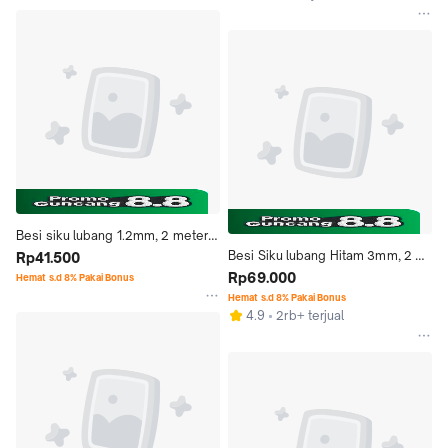
Besi siku lubang 1.2mm, 2 meter 
Besi Siku lubang Hitam 3mm, 2 
BAGUS dan MURAH!!
Rp41.500
meter SANGAT KUAT dan 
Rp69.000
Hemat s.d 8% Pakai Bonus
MURAH!!
Hemat s.d 8% Pakai Bonus
4.9
2rb+ terjual