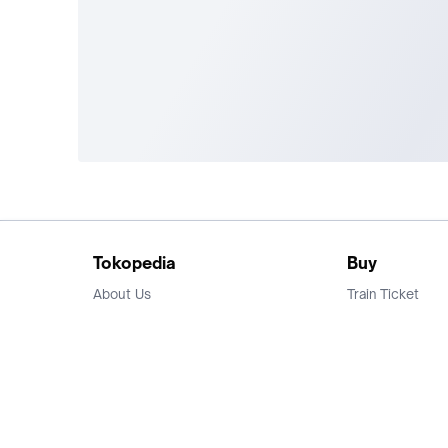
Tokopedia
Buy
About Us
Train Ticket
Career
Flight Ticket
Blog
Ticket Events
Tokopedia Salam
Hotlist
Hotel
Category
Bridestory