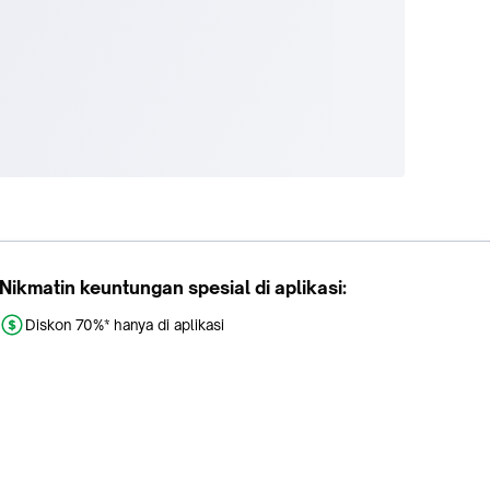
Nikmatin keuntungan spesial di aplikasi:
Diskon 70%* hanya di aplikasi
Promo khusus aplikasi
Gratis Ongkir tiap hari
Buka aplikasi dengan scan QR atau klik tombol: