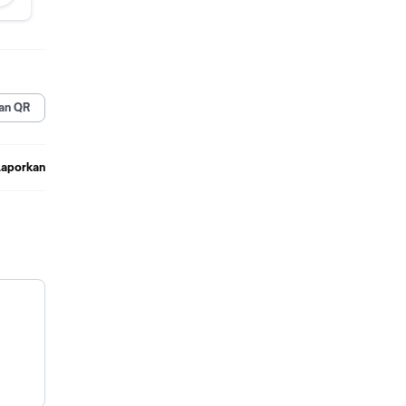
an QR
Laporkan