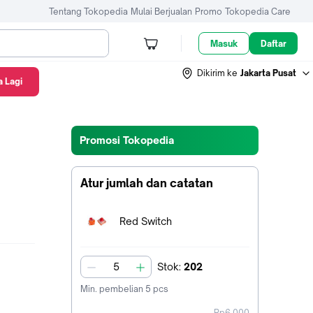
Tentang Tokopedia
Mulai Berjualan
Promo
Tokopedia Care
Masuk
Daftar
Dikirim ke
Jakarta Pusat
 Lagi
Promosi Tokopedia
Atur jumlah dan catatan
Terpilih:
Red Switch
Stok
:
202
jumlah
Min. pembelian
5
pcs
harga
Rp6.000