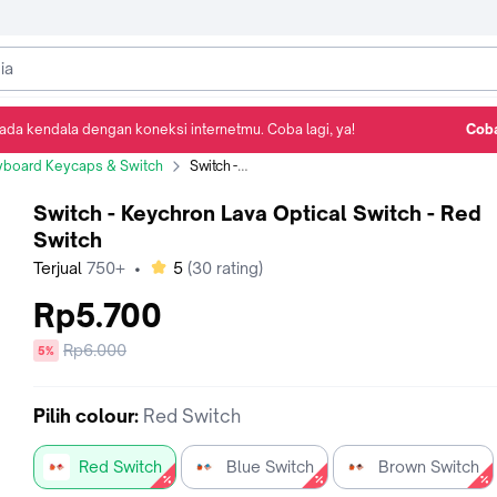
ada kendala dengan koneksi internetmu. Coba lagi, ya!
Coba
Detail Produk
Ulasan
Rekomendasi
yboard Keycaps & Switch
Switch - Keychron Lava Optical Switch - Red Switch
Switch - Keychron Lava Optical Switch - Red
Switch
bintang
Terjual
750+
•
5
(
30
rating)
Rp5.700
Harga
Rp6.000
diskon
5%
sebelum
diskon
Pilih
colour
:
Red Switch
Red Switch
Blue Switch
Brown Switch