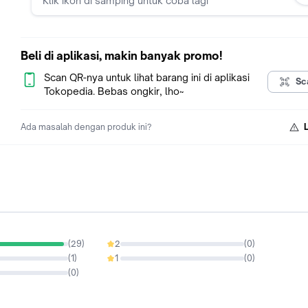
Klik ikon di samping untuk coba lagi
Beli di aplikasi, makin banyak promo!
Scan QR-nya untuk lihat barang ini di aplikasi
Sc
Tokopedia. Bebas ongkir, lho~
Ada masalah dengan produk ini?
(
29
)
2
(
0
)
0%
(
1
)
1
(
0
)
0%
(
0
)