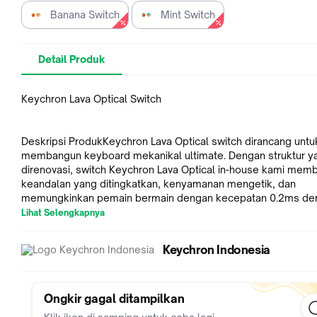
Banana Switch
Mint Switch
Detail Produk
Keychron Lava Optical Switch
Deskripsi ProdukKeychron Lava Optical switch dirancang untu
membangun keyboard mekanikal ultimate. Dengan struktur y
direnovasi, switch Keychron Lava Optical in-house kami mem
keandalan yang ditingkatkan, kenyamanan mengetik, dan
memungkinkan pemain bermain dengan kecepatan 0.2ms de
umur pakai 100 juta teks. 🕹️
Lihat Selengkapnya
Switch Keychron Lava Optical kompatibel hanya dengan keyb
Keychron Indonesia
K12 (Versi Optik) saja.
Tidak kompatibel dengan keyboard K6 dan K8.
Catatan: Switch Keychron Lava Optical tidak kompatibel deng
switch mekanikal MX style.
Ongkir gagal ditampilkan