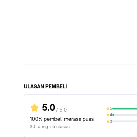
ULASAN PEMBELI
5.0
5
/ 5.0
96.67%
4
3.33%
100% pembeli merasa puas
3
0%
30 rating • 5 ulasan