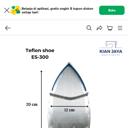
Belanja di aplikasi, gratis ongkir & kupon diskon
Buka
setiap hari!