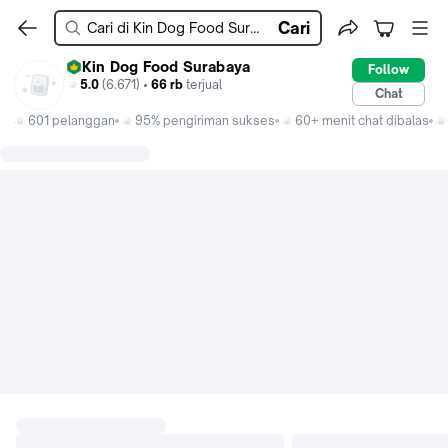
Cari
Kin Dog Food Surabaya
Follow
5.0
(6.671) •
66 rb
terjual
Chat
601 pelanggan
95% pengiriman sukses
60+ menit chat dibalas