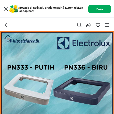
Belanja di aplikasi, gratis ongkir & kupon diskon
Buka
setiap hari!