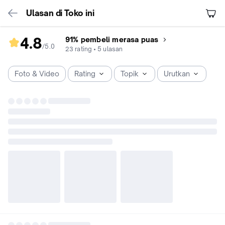
Ulasan di Toko ini
4.8
91% pembeli merasa puas
/5
.
0
rating
23
rating
•
5
ulasan
toko
4.8
Foto & Video
Rating
Topik
Urutkan
dari
5