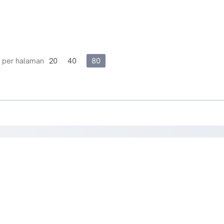
 per halaman
20
40
80