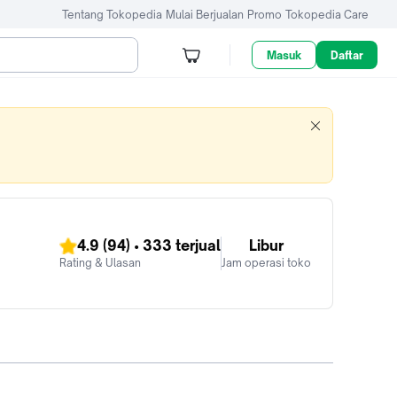
Tentang Tokopedia
Mulai Berjualan
Promo
Tokopedia Care
Masuk
Daftar
4.9
(94)
•
333
terjual
Libur
Rating & Ulasan
Jam operasi toko