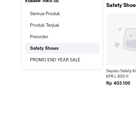
Etalase Toko (
5
)
Safety Shoe
Semua Produk
Produk Terjual
Preorder
Safety Shoes
PROMO END YEAR SALE
Sepatu Safety K
KPR L 805 H
Rp 403.100