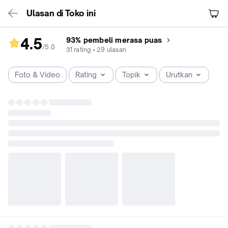
Ulasan di Toko ini
4.5
93% pembeli merasa puas
/5
.
0
rating
31
rating
•
29
ulasan
toko
4.5
Foto & Video
Rating
Topik
Urutkan
dari
5