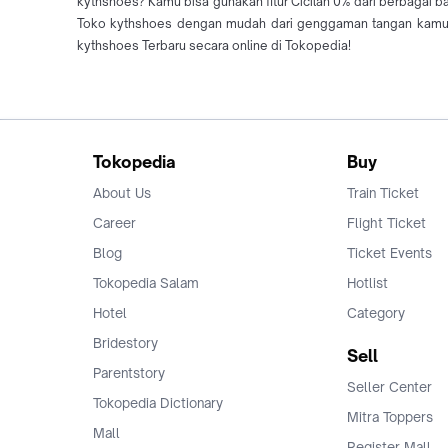
kythshoes? Kamu bisa gunakan fitur Cicilan 0% dari berbagai b
Toko kythshoes dengan mudah dari genggaman tangan kamu m
kythshoes Terbaru secara online di Tokopedia!
Tokopedia
Buy
About Us
Train Ticket
Career
Flight Ticket
Blog
Ticket Events
Tokopedia Salam
Hotlist
Hotel
Category
Bridestory
Sell
Parentstory
Seller Center
Tokopedia Dictionary
Mitra Toppers
Mall
Register Mall