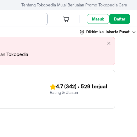
Tentang Tokopedia
Mulai Berjualan
Promo
Tokopedia Care
Masuk
Daftar
Dikirim ke
Jakarta Pusat
uan Tokopedia
4.7
(342)
•
529
terjual
Rating & Ulasan