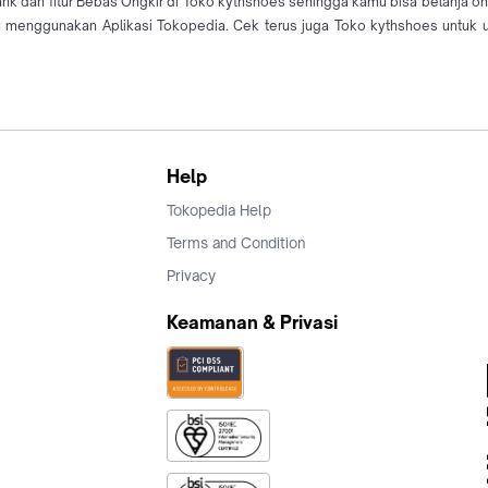
ank dan fitur Bebas Ongkir di Toko kythshoes sehingga kamu bisa belanja o
enggunakan Aplikasi Tokopedia. Cek terus juga Toko kythshoes untuk u
Help
Tokopedia Help
Terms and Condition
Privacy
Keamanan & Privasi