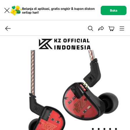
Belanja di aplikasi, gratis ongkir & kupon diskon
Buka
setiap hari!