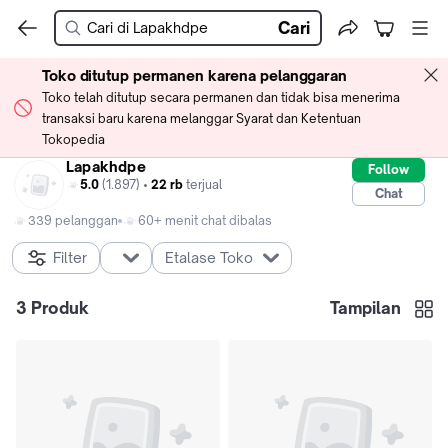
Cari
Toko ditutup permanen karena pelanggaran
Toko telah ditutup secara permanen dan tidak bisa menerima
transaksi baru karena melanggar Syarat dan Ketentuan
Tokopedia
Lapakhdpe
Follow
5.0
(1.897) •
22 rb
terjual
Chat
339 pelanggan
60+ menit chat dibalas
Filter
Etalase Toko
3
Produk
Tampilan