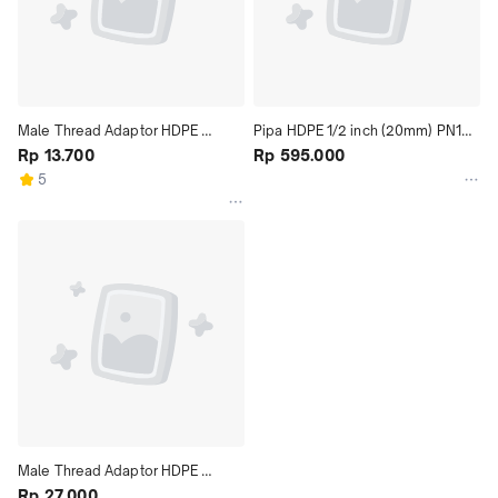
Male Thread Adaptor HDPE 
Pipa HDPE 1/2 inch (20mm) PN16 
Compression (SDL) 3/4 inch 
Rp 13.700
@100mtr/roll
Rp 595.000
(25mm)
5
Male Thread Adaptor HDPE 
Compression (SDL) 1-1/4 inch 
Rp 27.000