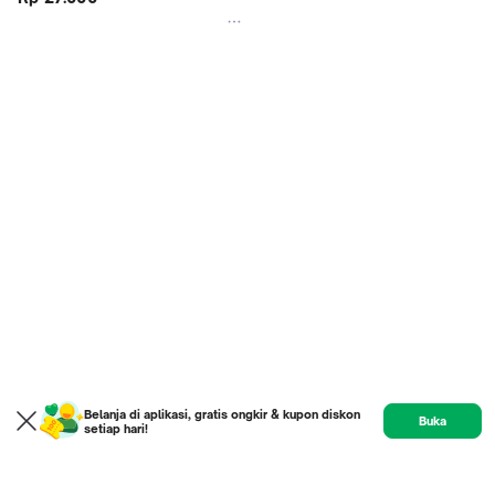
(40mm)
Belanja di aplikasi, gratis ongkir & kupon diskon
Buka
setiap hari!
Home
Product
Etalase
Review