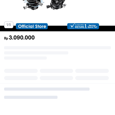
1/5
3.090.000
Rp