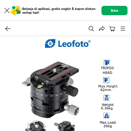
Belanja di aplikasi, gratis ongkir & kupon diskon
Buka
setiap hari!