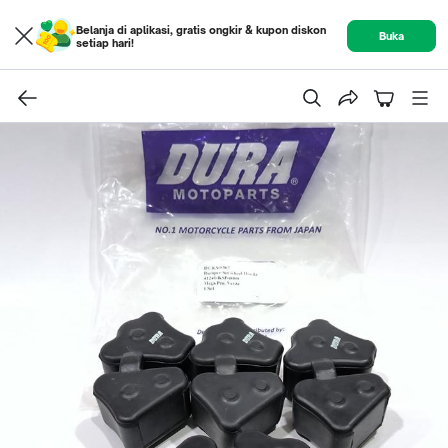
Belanja di aplikasi, gratis ongkir & kupon diskon
Buka
setiap hari!