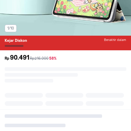
1/10
Berakhir dalam
Kejar Diskon
90.491
sebelum
diskon
Rp
Rp216.000
58%
promo