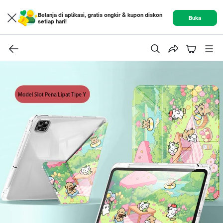
Belanja di aplikasi, gratis ongkir & kupon diskon
Buka
setiap hari!