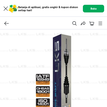
Belanja di aplikasi, gratis ongkir & kupon diskon
Buka
setiap hari!