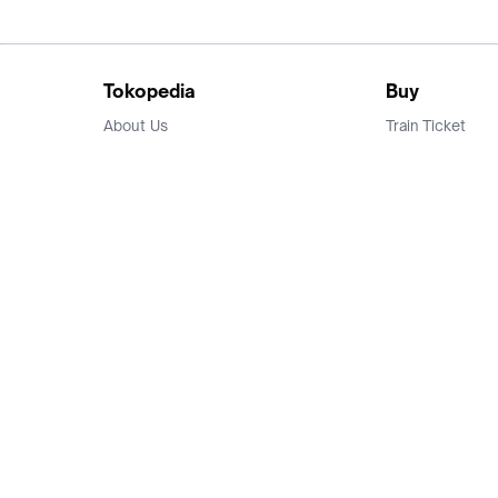
Tokopedia
Buy
About Us
Train Ticket
Career
Flight Ticket
Blog
Ticket Events
Tokopedia Salam
Hotlist
Hotel
Category
Bridestory
Sell
Parentstory
Seller Center
Tokopedia Dictionary
Mitra Toppers
Mall
Register Mall
Tokopedia Apps
Billing & Top up
Deals Tokopedia