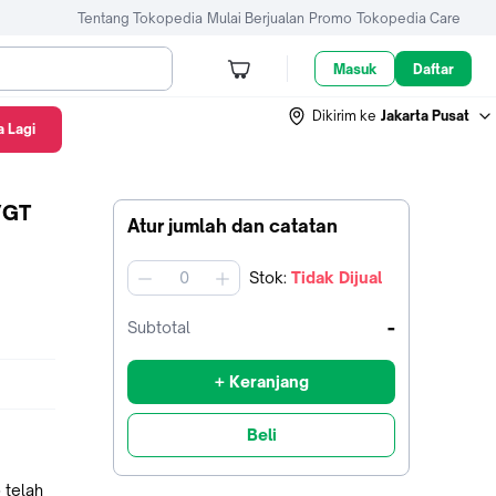
Tentang Tokopedia
Mulai Berjualan
Promo
Tokopedia Care
Masuk
Daftar
Dikirim ke
Jakarta Pusat
 Lagi
/GT
Atur jumlah dan catatan
Stok
:
Tidak Dijual
jumlah
-
Subtotal
+ Keranjang
Beli
 telah