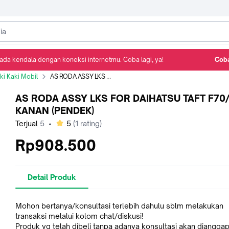
ada kendala dengan koneksi internetmu. Coba lagi, ya!
Coba
Detail Produk
Ulasan
Rekomendasi
i Kaki Mobil
AS RODA ASSY LKS FOR DAIHATSU TAFT F70/GT KANAN (PENDEK)
AS RODA ASSY LKS FOR DAIHATSU TAFT F70
KANAN (PENDEK)
bintang
Terjual
5
•
5
(
1
rating)
Rp908.500
Detail Produk
Mohon bertanya/konsultasi terlebih dahulu sblm melakukan
transaksi melalui kolom chat/diskusi!
Produk yg telah dibeli tanpa adanya konsultasi akan dianggap