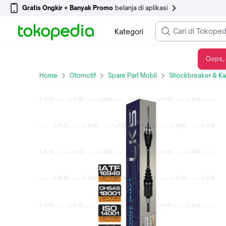
Gratis Ongkir + Banyak Promo
belanja di aplikasi
Kategori
Oops, 
AS RODA ASSY LKS FOR DAIHATSU TAFT F70/GT KANAN (PENDEK)
Home
Otomotif
Spare Part Mobil
Shockbreaker & Kak