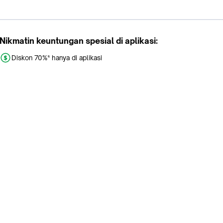
Nikmatin keuntungan spesial di aplikasi:
Diskon 70%* hanya di aplikasi
Promo khusus aplikasi
Gratis Ongkir tiap hari
Buka aplikasi dengan scan QR atau klik tombol:
Pelajari Selengkapnya