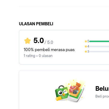
ULASAN PEMBELI
5.0
5
/ 5.0
100%
4
0%
100% pembeli merasa puas
3
0%
1 rating • 0 ulasan
Belu
Beli pro