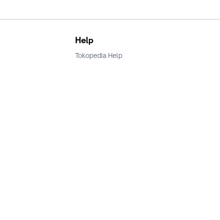
Help
Tokopedia Help
Terms and Condition
Privacy
Keamanan & Privasi
Ikuti Kami