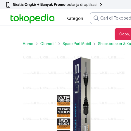
Gratis Ongkir + Banyak Promo
belanja di aplikasi
Kategori
Oops, 
AS RODA ASSY LKS FOR HONDA CRV NEW 2.4 2013 AT KIRI
Home
Otomotif
Spare Part Mobil
Shockbreaker & Kak