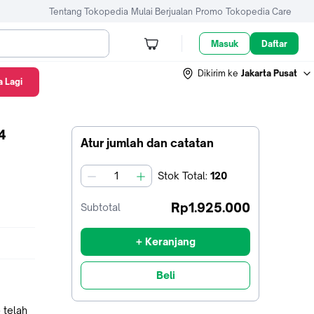
Tentang Tokopedia
Mulai Berjualan
Promo
Tokopedia Care
Masuk
Daftar
Dikirim ke
Jakarta Pusat
 Lagi
4
Atur jumlah dan catatan
Stok
Total
:
120
jumlah
Rp1.925.000
Subtotal
+ Keranjang
Beli
 telah