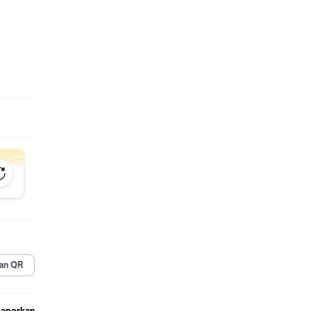
telah
16, ISO
e lebih
mi
si part
gt baik
parts
an QR
-part
ehingga
Laporkan