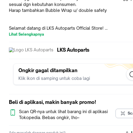
sesuai dgn kebutuhan konsumen.
Harap tambahkan Bubble Wrap u/ double safety
Selamat datang di LKS Autoparts Official Store!
Lihat Selengkapnya
LKS DRIVE SHAFT (AS RODA ASSY) diproduksi oleh pabrik yg 
lulus uji kualifikasi dan mendapatkan sertifikasi IATF 16949:20
LKS Autoparts
14001:2015 dan OHSAS 18001:2007. Pabrik kami berdiri pd tahun
1985, dan sejak tahun 2005 telah menyuplai produk sejenis k
dari 120 negara dan region di seluruh dunia. Saat ini pabrik ka
merupakan salah satu pabrik terbesar di dunia yg memproduk
Ongkir gagal ditampilkan
tsb. Berbeda dgn brand aftermarket lainnya, build quality yg s
Klik ikon di samping untuk coba lagi
menjadikan produk LKS Autoparts dpt disejajarkan dgn spare
OES yang ada di pasaran.
Beli di aplikasi, makin banyak promo!
Sedikit tips dlm pemilihan DRIVE SHAFT:
Pastikan Anda menggunakan produk Original (OES),atau LKS
Scan QR-nya untuk lihat barang ini di aplikasi
Sc
Autoparts sbg pengganti DRIVE SHAFT kendaraaan Anda. Part
Tokopedia. Bebas ongkir, lho~
ini terhubung langsung dgn putaran mesin kendaraan Anda. S
faktor kualitas part yg menjamin keamanan Anda, dan seluruh
Ada masalah dengan produk ini?