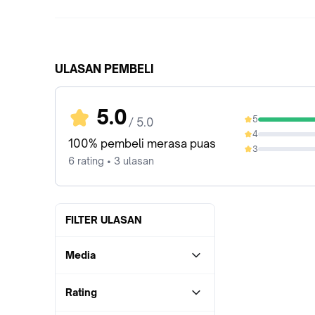
ULASAN PEMBELI
5.0
5
/ 5.0
100%
4
0%
100% pembeli merasa puas
3
0%
6 rating • 3 ulasan
FILTER ULASAN
Media
Rating