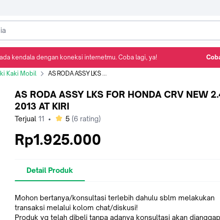
ada kendala dengan koneksi internetmu. Coba lagi, ya!
Coba
Detail Produk
Ulasan
Rekomendasi
i Kaki Mobil
AS RODA ASSY LKS FOR HONDA CRV NEW 2.4 2013 AT KIRI
AS RODA ASSY LKS FOR HONDA CRV NEW 2.
2013 AT KIRI
bintang
Terjual
11
•
5
(
6
rating)
Rp1.925.000
Detail Produk
Mohon bertanya/konsultasi terlebih dahulu sblm melakukan
transaksi melalui kolom chat/diskusi!
Produk yg telah dibeli tanpa adanya konsultasi akan dianggap