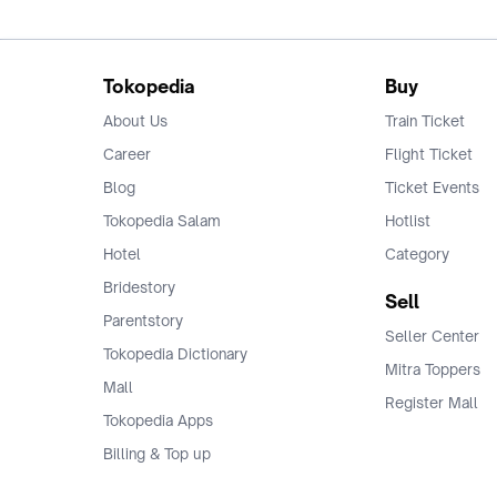
Tokopedia
Buy
About Us
Train Ticket
Career
Flight Ticket
Blog
Ticket Events
Tokopedia Salam
Hotlist
Hotel
Category
Bridestory
Sell
Parentstory
Seller Center
Tokopedia Dictionary
Mitra Toppers
Mall
Register Mall
Tokopedia Apps
Billing & Top up
Deals Tokopedia