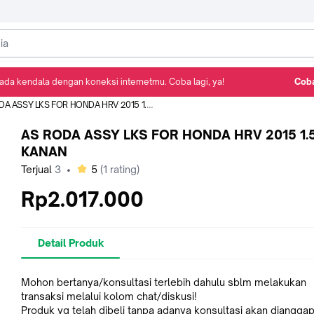
ada kendala dengan koneksi internetmu. Coba lagi, ya!
Coba
Detail Produk
Ulasan
Rekomendasi
 ASSY LKS FOR HONDA HRV 2015 1.5 AT KANAN
AS RODA ASSY LKS FOR HONDA HRV 2015 1.5
KANAN
bintang
Terjual
3
•
5
(
1
rating)
Rp2.017.000
Detail Produk
Mohon bertanya/konsultasi terlebih dahulu sblm melakukan
transaksi melalui kolom chat/diskusi!
Produk yg telah dibeli tanpa adanya konsultasi akan dianggap