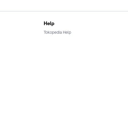
Help
Tokopedia Help
Terms and Condition
Privacy
Keamanan & Privasi
Ikuti Kami