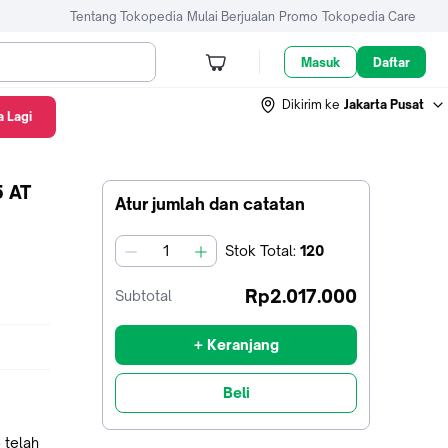
Tentang Tokopedia
Mulai Berjualan
Promo
Tokopedia Care
Masuk
Daftar
Dikirim ke
Jakarta Pusat
 Lagi
 AT
Atur jumlah dan catatan
Stok
Total
:
120
jumlah
Rp2.017.000
Subtotal
+ Keranjang
Beli
 telah