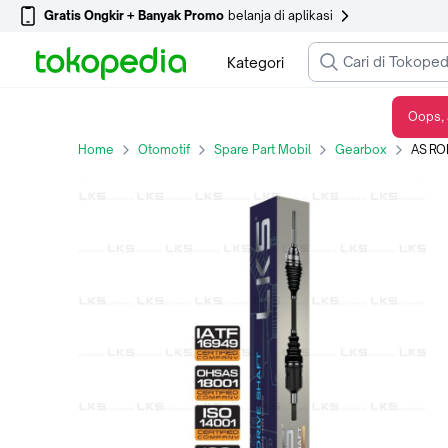
Gratis Ongkir + Banyak Promo
belanja di aplikasi
Kategori
Oops, 
AS RODA ASSY LKS FOR HONDA HRV 2015 1.5 AT KANAN
Home
Otomotif
Spare Part Mobil
Gearbox
AS RODA