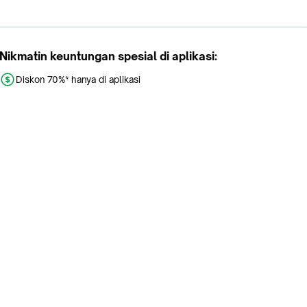
Nikmatin keuntungan spesial di aplikasi:
Diskon 70%* hanya di aplikasi
Promo khusus aplikasi
Gratis Ongkir tiap hari
Buka aplikasi dengan scan QR atau klik tombol:
Pelajari Selengkapnya