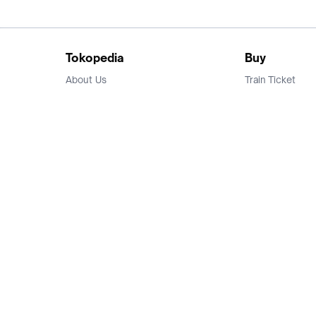
Tokopedia
Buy
About Us
Train Ticket
Career
Flight Ticket
Blog
Ticket Events
Tokopedia Salam
Hotlist
Hotel
Category
Bridestory
Sell
Parentstory
Seller Center
Tokopedia Dictionary
Mitra Toppers
Mall
Register Mall
Tokopedia Apps
Billing & Top up
Deals Tokopedia