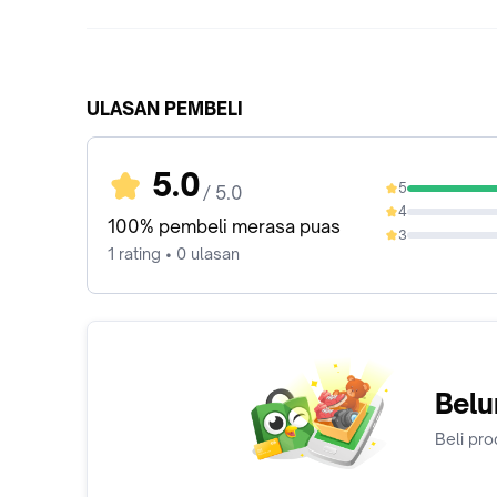
ULASAN PEMBELI
5.0
5
/ 5.0
100%
4
0%
100% pembeli merasa puas
3
0%
1 rating • 0 ulasan
Belu
Beli pro