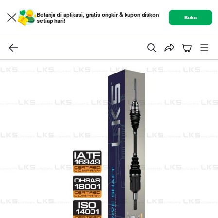
Belanja di aplikasi, gratis ongkir & kupon diskon
Buka
setiap hari!