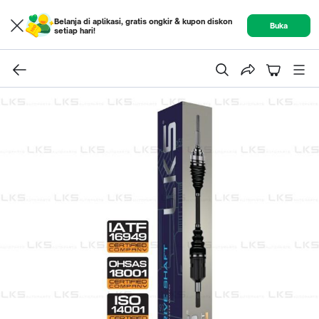
Belanja di aplikasi, gratis ongkir & kupon diskon
Buka
setiap hari!