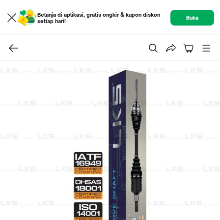
Belanja di aplikasi, gratis ongkir & kupon diskon
Buka
setiap hari!