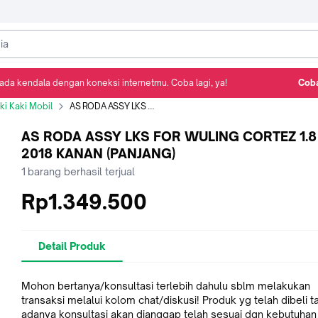
ada kendala dengan koneksi internetmu. Coba lagi, ya!
Coba
Detail Produk
Ulasan
Rekomendasi
i Kaki Mobil
AS RODA ASSY LKS FOR WULING CORTEZ 1.8 MT 2018 KANAN (PANJANG)
AS RODA ASSY LKS FOR WULING CORTEZ 1.8
2018 KANAN (PANJANG)
1
barang berhasil terjual
Rp1.349.500
Detail Produk
Mohon bertanya/konsultasi terlebih dahulu sblm melakukan
transaksi melalui kolom chat/diskusi! Produk yg telah dibeli 
adanya konsultasi akan dianggap telah sesuai dgn kebutuhan