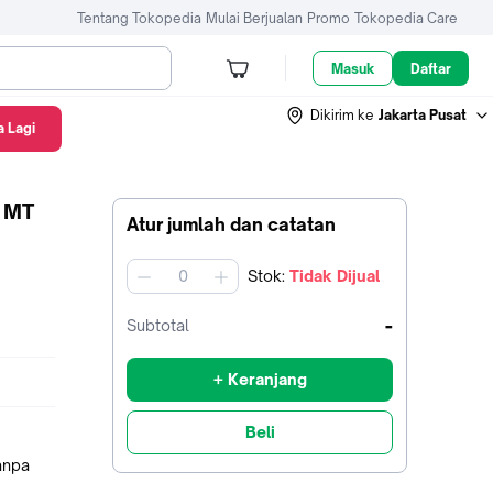
Tentang Tokopedia
Mulai Berjualan
Promo
Tokopedia Care
Masuk
Daftar
Dikirim ke
Jakarta Pusat
 Lagi
 MT
Atur jumlah dan catatan
Stok
:
Tidak Dijual
jumlah
-
Subtotal
+ Keranjang
Beli
tanpa