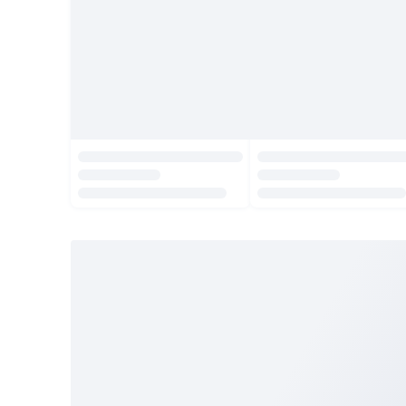
Gratis Ongkir tiap hari
Buka aplikasi dengan scan QR atau klik tombol:
Pelajari Selengkapnya
© 2009 -
2026
, PT. Tokopedia. All Rights Reserved.