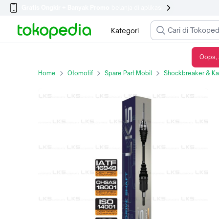
Gratis Ongkir + Banyak Promo
belanja di aplikasi
Kategori
Oops, 
AS RODA ASSY LKS FOR WULING CORTEZ 1.8 MT 2018 KANAN (PANJANG)
Home
Otomotif
Spare Part Mobil
Shockbreaker & Kak