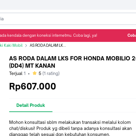
ada kendala dengan koneksi internetmu. Coba lagi, ya!
Coba
Detail Produk
Ulasan
Rekomendasi
i Kaki Mobil
AS RODA DALAM LKS FOR HONDA MOBILIO 2014 (DD4) MT KANAN
AS RODA DALAM LKS FOR HONDA MOBILIO 2
(DD4) MT KANAN
bintang
Terjual
1
•
5
(
1
rating)
Rp607.000
Detail Produk
Mohon konsultasi sblm melakukan transaksi melalui kolom
chat/diskusi! Produk yg dibeli tanpa adanya konsultasi akan
dianggap telah sesuai dgn kebutuhan konsumen.