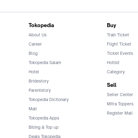
Tokopedia
Buy
About Us
Train Ticket
Career
Flight Ticket
Blog
Ticket Events
Tokopedia Salam
Hotlist
Hotel
Category
Bridestory
Sell
Parentstory
Seller Center
Tokopedia Dictionary
Mitra Toppers
Mall
Register Mall
Tokopedia Apps
Billing & Top up
Deals Tokopedia