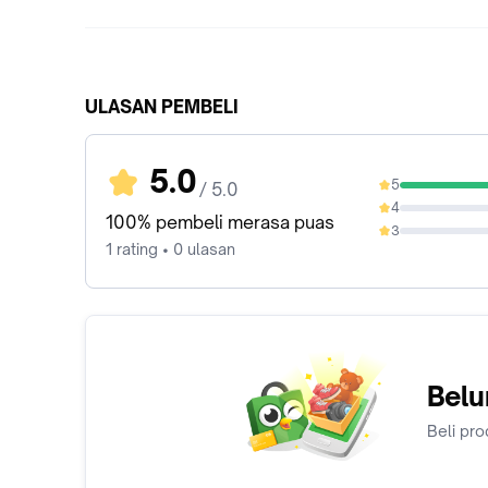
ULASAN PEMBELI
5.0
5
/ 5.0
100%
4
0%
100% pembeli merasa puas
3
0%
1 rating • 0 ulasan
Belu
Beli pro