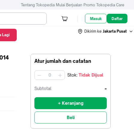
Tentang Tokopedia
Mulai Berjualan
Promo
Tokopedia Care
Masuk
Daftar
Dikirim ke
Jakarta Pusat
 Lagi
014
Atur jumlah dan catatan
Stok
:
Tidak Dijual
jumlah
-
Subtotal
+ Keranjang
Beli