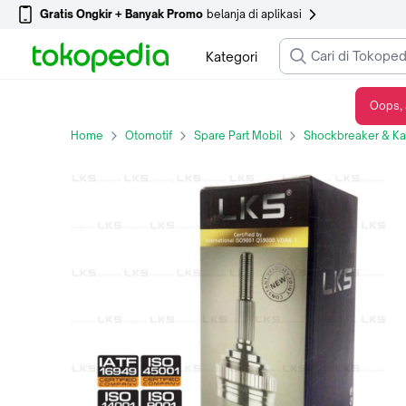
Gratis Ongkir + Banyak Promo
belanja di aplikasi
Kategori
Oops, 
AS RODA DALAM LKS FOR HONDA MOBILIO 2014 (DD4) MT KANAN
Home
Otomotif
Spare Part Mobil
Shockbreaker & Kak