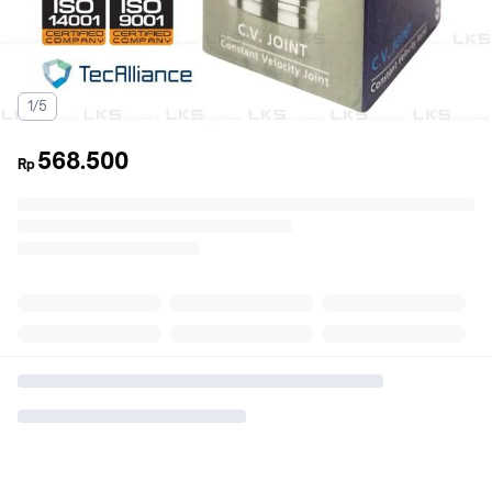
1/5
568.500
Rp