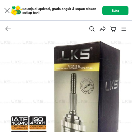
Belanja di aplikasi, gratis ongkir & kupon diskon
Buka
setiap hari!