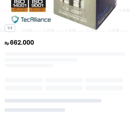
1/4
662.000
Rp