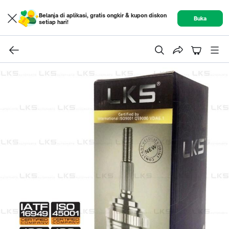
Belanja di aplikasi, gratis ongkir & kupon diskon
Buka
setiap hari!