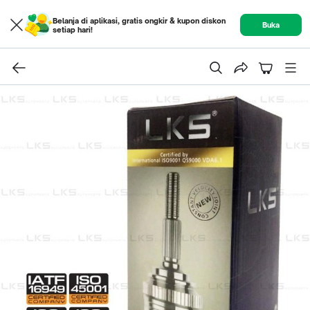
Belanja di aplikasi, gratis ongkir & kupon diskon
Buka
setiap hari!