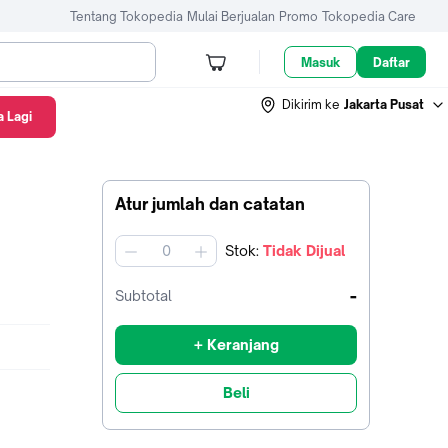
Tentang Tokopedia
Mulai Berjualan
Promo
Tokopedia Care
Masuk
Daftar
Dikirim ke
Jakarta Pusat
 Lagi
Atur jumlah dan catatan
Stok
:
Tidak Dijual
jumlah
-
Subtotal
+ Keranjang
Beli