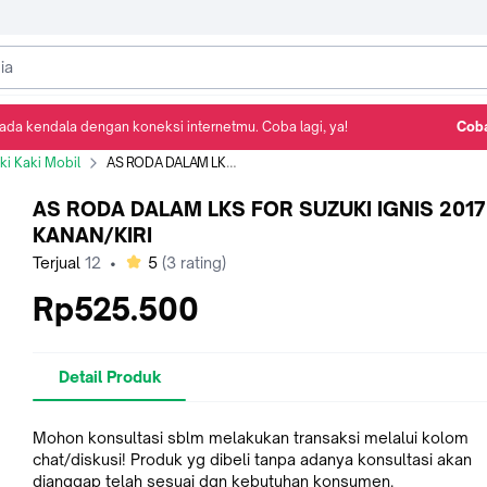
ada kendala dengan koneksi internetmu. Coba lagi, ya!
Coba
Detail Produk
Ulasan
Rekomendasi
i Kaki Mobil
AS RODA DALAM LKS FOR SUZUKI IGNIS 2017 KANAN/KIRI
AS RODA DALAM LKS FOR SUZUKI IGNIS 2017
KANAN/KIRI
bintang
Terjual
12
•
5
(
3
rating)
Rp525.500
Detail Produk
Mohon konsultasi sblm melakukan transaksi melalui kolom
chat/diskusi! Produk yg dibeli tanpa adanya konsultasi akan
dianggap telah sesuai dgn kebutuhan konsumen.