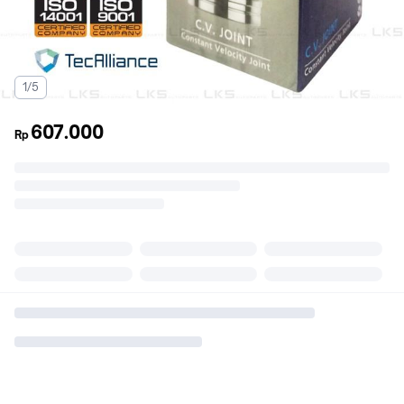
1/5
607.000
Rp