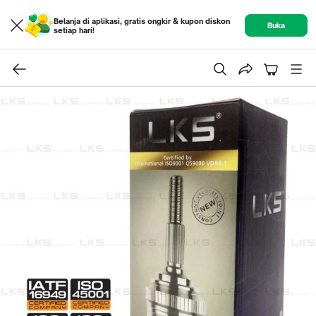
Belanja di aplikasi, gratis ongkir & kupon diskon
Buka
setiap hari!