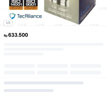
1/5
633.500
Rp