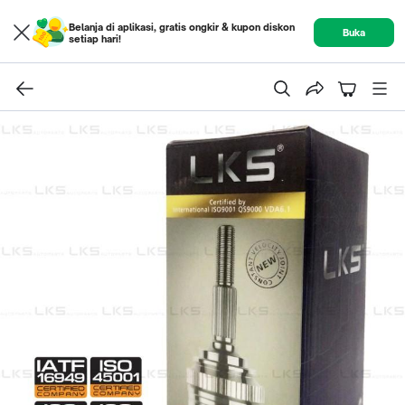
Belanja di aplikasi, gratis ongkir & kupon diskon
Buka
setiap hari!