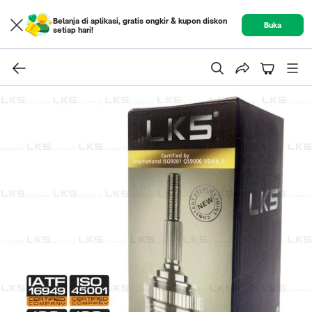
Belanja di aplikasi, gratis ongkir & kupon diskon
Buka
setiap hari!