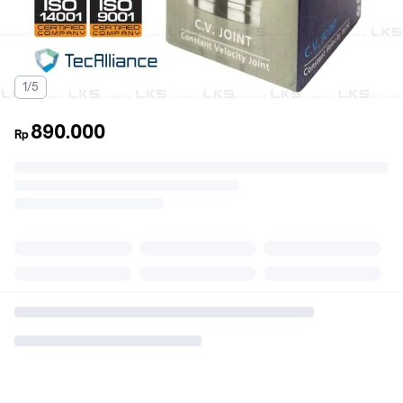
1/5
890.000
Rp