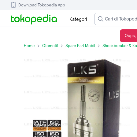
Download Tokopedia App
Kategori
Oops, 
AS RODA LUAR LKS FOR DATSUN CROSS 2018-ON KANAN/KIRI
Home
Otomotif
Spare Part Mobil
Shockbreaker & Kak