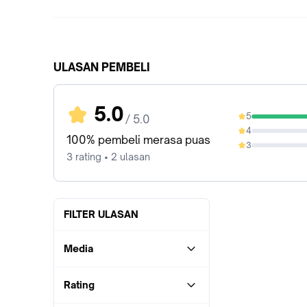
ULASAN PEMBELI
5.0
5
/ 5.0
100%
4
0%
100% pembeli merasa puas
3
0%
3 rating • 2 ulasan
FILTER ULASAN
Media
Rating