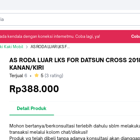
ada kendala dengan koneksi internetmu. Coba lagi, ya!
Coba
Detail Produk
Ulasan
Rekomendasi
i Kaki Mobil
AS RODA LUAR LKS FOR DATSUN CROSS 2018-ON KANAN/KIRI
AS RODA LUAR LKS FOR DATSUN CROSS 201
KANAN/KIRI
bintang
Terjual
6
•
5
(
3
rating)
Rp388.000
Detail Produk
Mohon bertanya/berkonsultasi terlebih dahulu sblm melakuk
transaksi melalui kolom chat/diskusi!
Produk yg telah dibeli tanpa adanya konsultasi akan dianggap