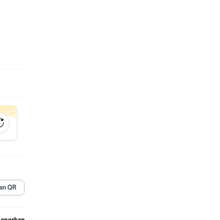
 telah
16, ISO
lah
di
ik
g
kan
an QR
taran
Laporkan