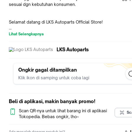
sesuai dgn kebutuhan konsumen.
Selamat datang di LKS Autoparts Official Store!
Lihat Selengkapnya
LKS CV JOINT (AS RODA / KOKEL) diproduksi oleh pabrik yang
lulus uji kualifikasi dan mendapatkan sertifikasi IATF 16949:20
LKS Autoparts
14001:2015 dan OHSAS 18001:2007.
Pabrik kami berdiri pada tahun 1985, dan sejak tahun 2005 te
menyuplai produk sejenis ke lebih dari 120 negara dan region 
seluruh dunia. Saat ini pabrik kami merupakan salah satu pabr
Ongkir gagal ditampilkan
terbesar di dunia yang memproduksi part tersebut.
Klik ikon di samping untuk coba lagi
Berbeda dengan brand aftermarket lainnya, build quality yan
sangat baik menjadikan produk LKS Autoparts dapat disejajar
dengan spareparts OES yang ada di pasaran.
Beli di aplikasi, makin banyak promo!
Sedikit tips dalam pemilihan CV JOINT / AS RODA :
Scan QR-nya untuk lihat barang ini di aplikasi
Sc
Pastikan Anda menggunakan produk Original (OES), atau LKS
Tokopedia. Bebas ongkir, lho~
Autoparts sebagai pengganti CV JOINT (AS RODA / KOKEL)
kendaraaan Anda. Part-part ini terhubung langsung dengan pu
Ada masalah dengan produk ini?