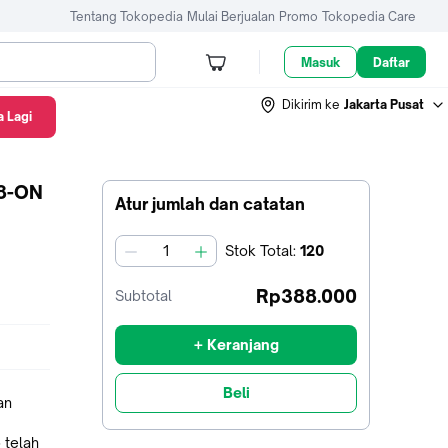
Tentang Tokopedia
Mulai Berjualan
Promo
Tokopedia Care
Masuk
Daftar
Dikirim ke
Jakarta Pusat
 Lagi
8-ON
Atur jumlah dan catatan
Stok
Total
:
120
jumlah
Rp388.000
Subtotal
+ Keranjang
Beli
an
 telah