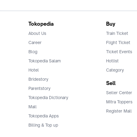
Tokopedia
Buy
About Us
Train Ticket
Career
Flight Ticket
Blog
Ticket Events
Tokopedia Salam
Hotlist
Hotel
Category
Bridestory
Sell
Parentstory
Seller Center
Tokopedia Dictionary
Mitra Toppers
Mall
Register Mall
Tokopedia Apps
Billing & Top up
Deals Tokopedia