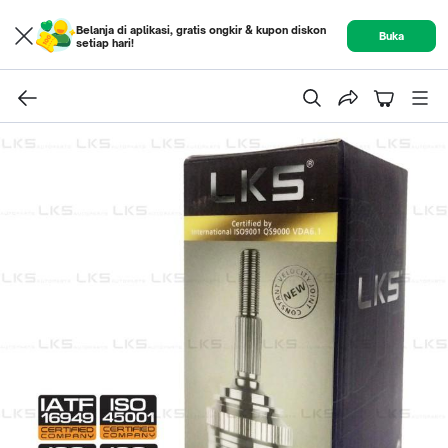
Belanja di aplikasi, gratis ongkir & kupon diskon
Buka
setiap hari!